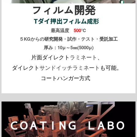
フィルム開発
Tダイ押出フィルム成形
最高温度
500
℃
５KGからの
研究開発
・試作・テスト・
受託加工
厚み：10μ～5㎜(5000μ)
片面ダイレクト
ラミネート
、
ダイレクト
サンドイッチラミネート
も可能。
コートハンガー方式