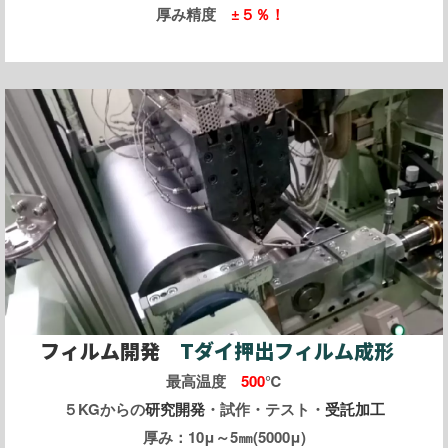
厚み精度
±５％！
フィルム開発
Tダイ押出フィルム成形
最高温度
500
℃
５KGからの
研究開発
・試作・テスト・
受託加工
厚み：10μ～5㎜(5000μ)