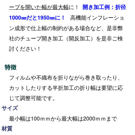
ーブを開いた幅が最大幅
に！
開き加工例：折径
高機能インフレーショ
1000㎜だと1950㎜に！
ン成形で仕上幅の制約がある場合など、是非弊
社のチューブ開き加工（開反加工）を是非ご検
討ください！
特徴
フィルムや不織布を折りながら巻き取ったり、
カットしたりする半折加工の折り幅は要望に応
じて調整可能です。
サイズ
最小幅は100ｍｍから最大幅は2000ｍｍまで
材質