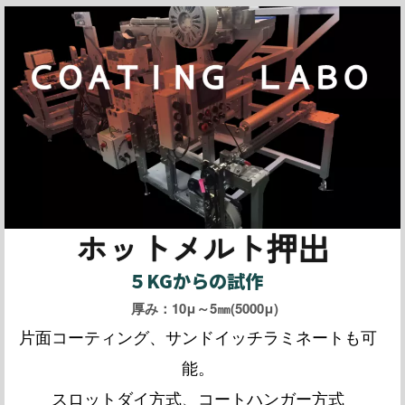
ホットメルト押出
５KGからの試作
厚み：10μ～5㎜(5000μ)
片面コーティング、サンドイッチラミネートも可
能。
スロットダイ方式、コートハンガー方式