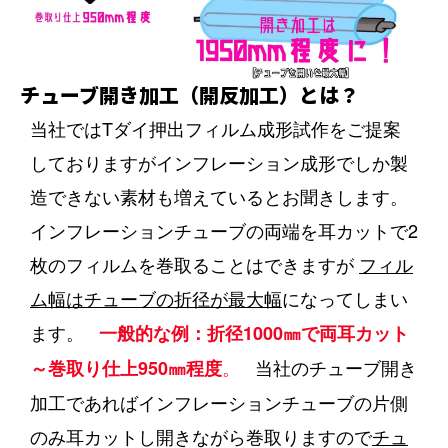
チューブ開き加工（開反加工）とは？
当社ではTダイ押出フィルム成形試作をご提案
しておりますがインフレーション成形でしか製
造できない素材も増えているとお聞きします。
インフレーションチューブの両端を耳カットで2
枚のフィルムを巻取ることはできますが
フィル
ム幅はチューブの折径が最大幅
になってしまい
ます。
一般的な例：折径1000㎜で両耳カット
。
当社のチューブ開き
～巻取り仕上950㎜程度
加工であればインフレーションチューブの片側
のみ耳カットし開きながら巻取りますので
チュ