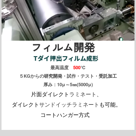
フィルム開発
Tダイ押出フィルム成形
最高温度
500
℃
５KGからの
研究開発
・試作・テスト・
受託加工
厚み：10μ～5㎜(5000μ)
片面ダイレクト
ラミネート
、
ダイレクト
サンドイッチラミネート
も可能。
コートハンガー方式