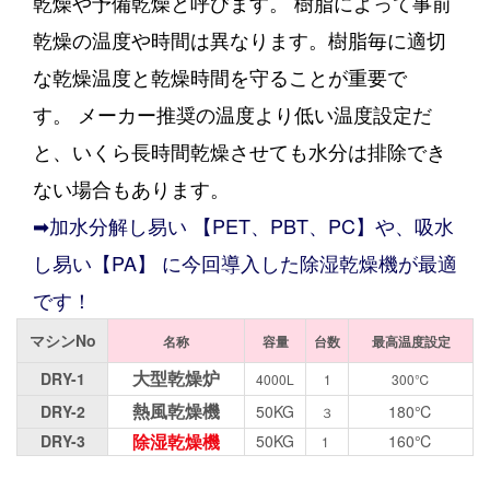
乾燥や予備乾燥と呼びます。
樹脂によって事前
乾燥の温度や時間は異なります。
樹脂毎に適切
な乾燥温度と乾燥時間を守ることが重要で
す。
メーカー推奨の温度より低い温度設定だ
と、いくら長時間乾燥させても水分は排除でき
ない場合もあります。
➡加水分解し易い 【PET、PBT、PC】や、吸水
し易い【PA】 に今回導入した除湿乾燥機が最適
です！
マシンNo
名称
容量
台数
最高温度設定
大型乾燥炉
DRY-1
4000L
1
300℃
熱風乾燥機
DRY-2
50KG
180℃
３
除湿乾燥機
DRY-3
50KG
160℃
1