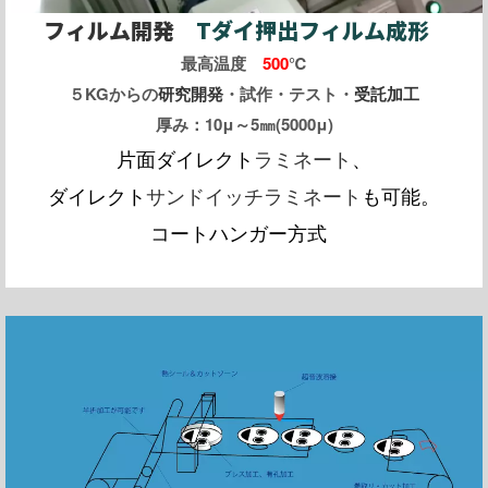
フィルム開発
Tダイ押出フィルム成形
最高温度
500
℃
５KGからの
研究開発
・試作・テスト・
受託加工
厚み：10μ～5㎜(5000μ)
片面ダイレクト
ラミネート
、
ダイレクト
サンドイッチラミネート
も可能。
コートハンガー方式