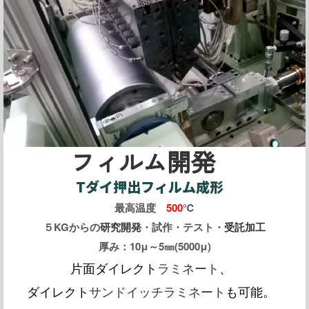
フィルム開発
Tダイ押出フィルム成形
最高温度
500
℃
５KGからの
研究開発
・試作・テスト・
受託加工
厚み：10μ～5㎜(5000μ)
片面ダイレクト
ラミネート
、
ダイレクト
サンドイッチラミネート
も可能。