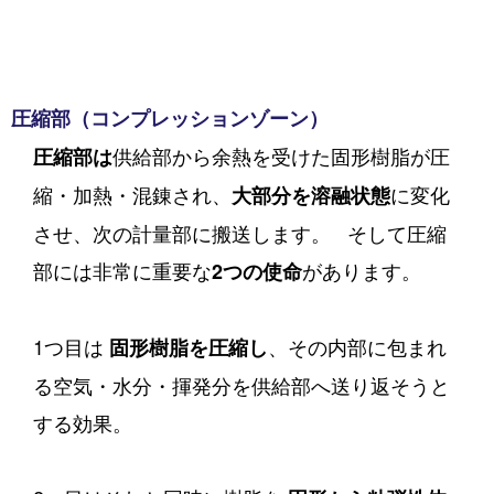
圧縮部（コンプレッションゾーン）
供給部から余熱を受けた固形樹脂が圧
圧縮部は
縮・加熱・混錬され、
に変化
大部分を溶融状態
させ、次の計量部に搬送します。
そして圧縮
部には非常に重要な
があります。
2つの使命
1つ目は
、その内部に包まれ
固形樹脂を圧縮し
る空気・水分・揮発分を供給部へ送り返そうと
する効果。