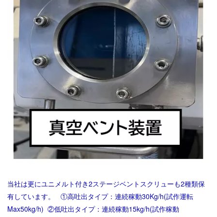
当社は更にユニメルト付き2ステージベントスクリューも2種類保
有しています。
①高吐出タイプ：
連続稼動30Kg/h(試作運転
Max50kg/h)
②低吐出タイプ：
連続稼動15kg/h(試作稼動