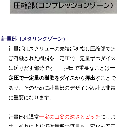
計量部（メタリングゾーン）
計量部はスクリューの先端部を指し圧縮部でほ
ぼ溶融された樹脂を一定圧で一定量ずつダイス
に送りだす部分です。
押出で重要なことは
一
ことで
定圧で一定量の樹脂をダイスから押出す
あり、そのために計量部のデザイン設計は非常
に重要になります。
計量部は通常
一定の山谷の深さとピッチ
にしま
す。それにより溶融樹脂の流量も一定化～安定