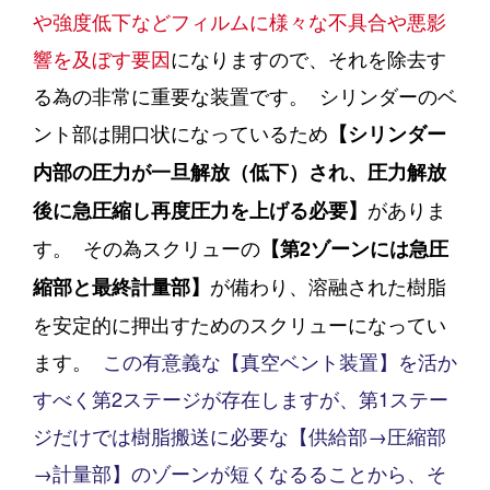
や強度低下などフィルムに様々な不具合や悪影
響を及ぼす要因
になりますので、それを除去す
る為の非常に重要な装置です。
シリンダーのベ
ント部は開口状になっているため
【シリンダー
内部の圧力が一旦解放（低下）され、圧力解放
がありま
後に急圧縮し再度圧力を上げる必要】
す。
その為スクリューの
【第2ゾーンには急圧
が備わり、溶融された樹脂
縮部と最終計量部】
を安定的に押出すためのスクリューになってい
ます。
この有意義な【真空ベント装置】を活か
すべく第2ステージ
が存在しますが、
第1ステー
ジだけでは樹脂搬送に必要な【供給部→圧縮部
→計量部】のゾーンが短くなるることから、
そ