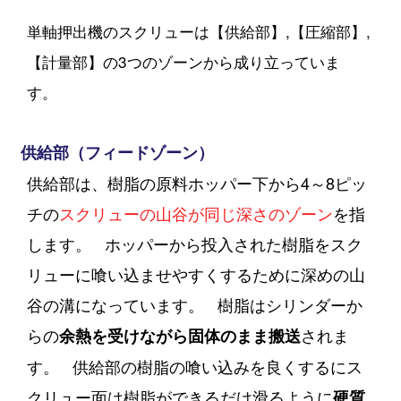
単軸押出機のスクリューは【供給部】,【圧縮部】,
【計量部】の3つのゾーンから成り立っていま
す。
供給部（フィードゾーン）
供給部は、樹脂の原料ホッパー下から4～8ピッ
チの
スクリューの山谷が同じ深さのゾーン
を指
します。
ホッパーから投入された樹脂をスク
リューに喰い込ませやすくするために深めの山
谷の溝になっています。
樹脂はシリンダーか
らの
されま
余熱を受けながら固体のまま搬送
す。
供給部の樹脂の喰い込みを良くするにス
クリュー面は樹脂ができるだけ滑るように
硬質