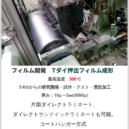
フィルム開発
Tダイ押出フィルム成形
最高温度
500
℃
５KGからの
研究開発
・試作・テスト・
受託加工
厚み：10μ～5㎜(5000μ)
片面ダイレクト
ラミネート
、
ダイレクト
サンドイッチラミネート
も可能。
コートハンガー方式