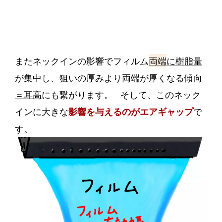
またネックインの影響でフィルム
両端
に樹脂量
が集中
し、狙いの厚みより
両端が厚くなる傾向
＝耳高
にも繋がります。 そして、このネック
インに大きな
で
影響を与えるのがエアギャップ
す。