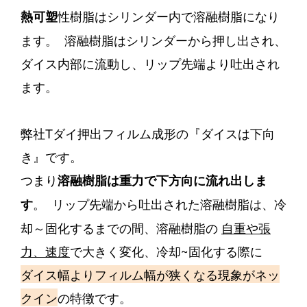
性樹脂はシリンダー内で溶融樹脂になり
熱可塑
ます。 溶融樹脂はシリンダーから押し出され、
ダイス内部に流動し、リップ先端より吐出され
ます。
弊社Tダイ押出フィルム成形の『ダイスは下向
き』です。
つまり
溶融樹脂は重力で下方向に流れ出しま
。 リップ先端から吐出された溶融樹脂は、冷
す
却～固化するまでの間、溶融樹脂の
自重や張
力、速度
で大きく変化、冷却~固化する際に
ダイス幅より
フィルム幅が狭くなる現象がネッ
クイン
の特徴です。