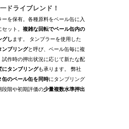
均一ドライブレンド！
ラーを保有。各種原料をペール缶に入
にセット。
複雑な回転でペール缶内の
ます。
タンブラーを使用した
ングし
と呼び、
ペール缶毎に複
タンブリング
、試作時の
押出状況に応じて新たな配
も承ります。
弊社
変にタンブリング
にタンブリング
２缶のペール缶を同時
期段階や初期評価の
少量複数水準押出