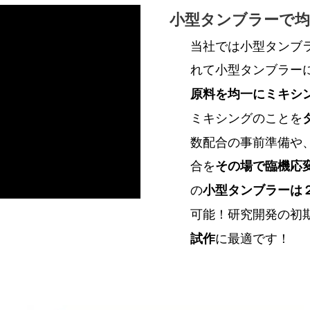
小型タンブラーで
当社では小型タンブ
れて小型タンブラー
原料を均一にミキシ
ミキシングのことを
数配合の事前準備や
合を
その場で臨機応
の
小型タンブラーは
可能！
研究開発の初
に最適です！
試作